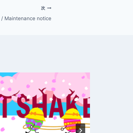
次
intenance notice