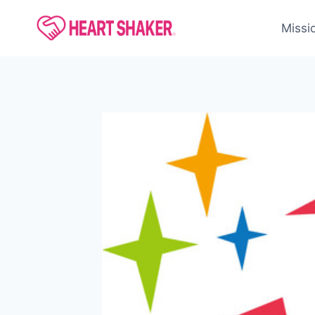
内
容
Missi
を
ス
キ
ッ
プ