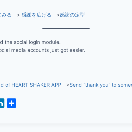
てみる
>
感謝を広げる
>
感謝の定型
 the social login module.
ocial media accounts just got easier.
ad of HEART SHAKER APP
>
Send “thank you” to some
i
Li
共
n
有
k
e