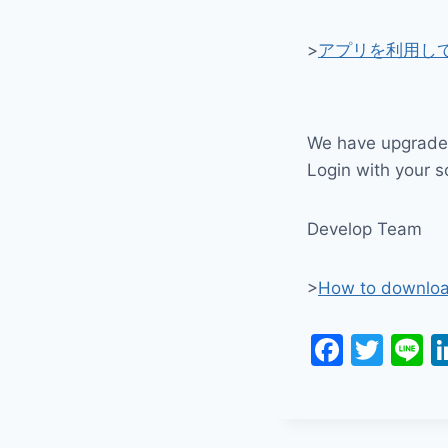
>
アプリを利用し
We have upgraded
Login with your s
Develop Team
>
How to downlo
F
T
L
a
w
n
c
itt
e
e
er