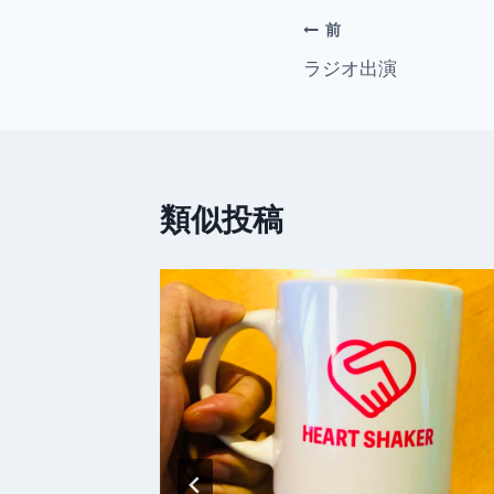
b
投
前
o
ラジオ出演
稿
o
ナ
k
ビ
類似投稿
ゲ
ー
シ
ョ
ン