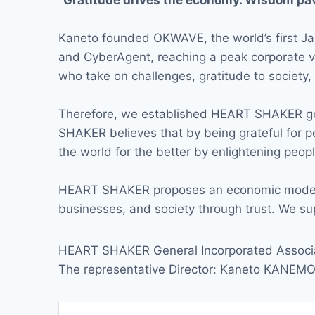
“Gratitude drives the economy. Wisdom pave
Kaneto founded OKWAVE, the world’s first Ja
and CyberAgent, reaching a peak corporate val
who take on challenges, gratitude to society,
Therefore, we established HEART SHAKER gene
SHAKER believes that by being grateful for p
the world for the better by enlightening peop
HEART SHAKER proposes an economic model cen
businesses, and society through trust. We su
HEART SHAKER General Incorporated Associ
The representative Director: Kaneto KANEM