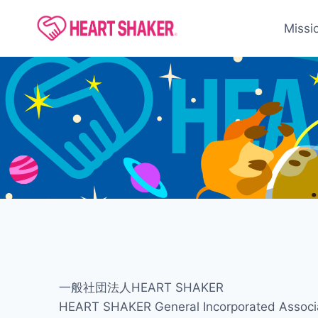
内
容
Missi
を
ス
キ
ッ
プ
一般社団法人HEART SHAKER
HEART SHAKER General Incorporated Associ