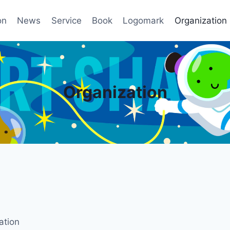
on
News
Service
Book
Logomark
Organization
Organization
ation