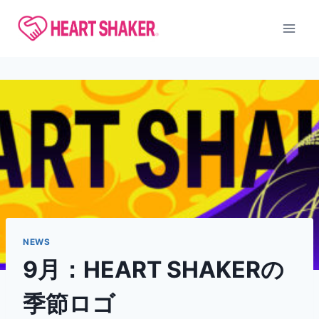
内
容
を
ス
キ
ッ
プ
NEWS
9月：HEART SHAKERの
季節ロゴ