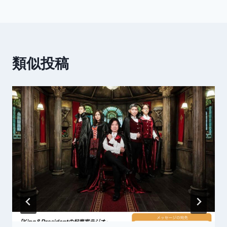
o
ナ
k
ビ
ゲ
類似投稿
ー
シ
ョ
ン