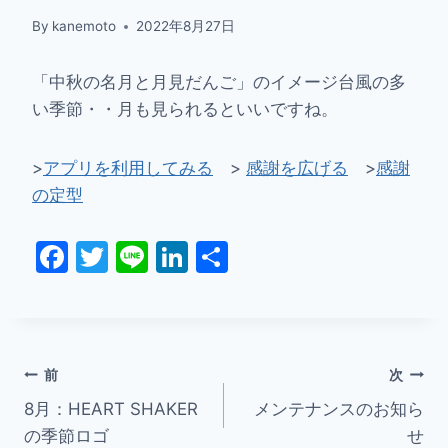
By
kanemoto
2022年8月27日
「中秋の名月と月見だんご」のイメージ台風の多
い季節・・月も見られるといいですね。
>
アプリを利用してみる
>
感謝を広げる
>
感謝
の定型
F
T
Li
Li
共
a
w
n
n
有
c
itt
e
k
e
er
e
投
b
dI
前
次
o
n
8月：HEART SHAKER
メンテナンスのお知ら
稿
の季節ロゴ
せ