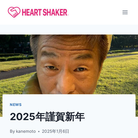
内
容
を
ス
キ
ッ
プ
NEWS
2025年謹賀新年
By
kanemoto
2025年1月6日