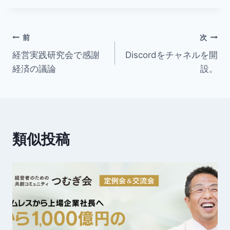
c
itt
e
k
e
er
e
投
b
dI
前
次
o
n
経営実践研究会で感謝
Discordをチャネルを開
稿
経済の議論
設。
o
ナ
k
ビ
ゲ
類似投稿
ー
シ
ョ
ン