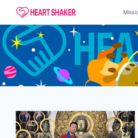
内
容
Missi
を
ス
キ
ッ
プ