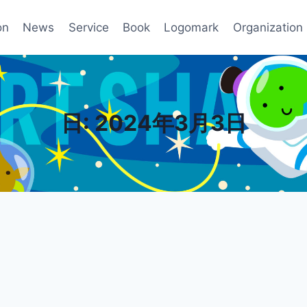
on
News
Service
Book
Logomark
Organization
日: 2024年3月3日